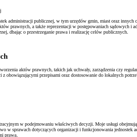
j
ostek administracji publicznej, w tym urzędów gmin, miast oraz inny
tów prawnych, a także reprezentacji w postępowaniach sądowych i ad
nej, dbając o przestrzeganie prawa i realizację celów publicznych.
ych
e tworzenia aktów prawnych, takich jak uchwały, zarządzenia czy regu
 z obowiązującymi przepisami oraz dostosowanie do lokalnych potrze
tracyjnym w podejmowaniu właściwych decyzji. Moje usługi obejmują 
two w sprawach dotyczących organizacji i funkcjonowania jednostek a
mi prawa.