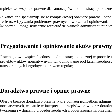
mpleksowe wsparcie prawne dla samorządów i administracji publiczne
ja kancelaria specjalizuje się w kompleksowej obsłudze prawnej jedn
kresie rozwiązywania problemów prawnych, tworzenia i opiniowania ak
świadczeniu mogę skutecznie wspierać działalność administracji publicz
Przygotowanie i opiniowanie aktów prawn
Jestem gotowa wspierać jednostki administracji publicznej w procesi
projektów aktów normatywnych, ich opiniowanie pod kątem zgodności
transparentnych i zgodnych z prawem regulacji.
Doradztwo prawne i opinie prawne
Oferuję bieżące doradztwo prawne, które pomaga jednostkom adminis
normatywnych, wsparcie w interpretacji przepisów prawa oraz doradz
tworzeniu i wdrażaniu procedur zgodnych z obowiązującymi przepisa