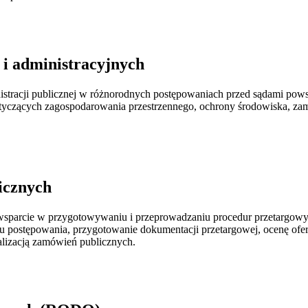
i administracyjnych
inistracji publicznej w różnorodnych postępowaniach przed sądami pow
yczących zagospodarowania przestrzennego, ochrony środowiska, zam
icznych
c wsparcie w przygotowywaniu i przeprowadzaniu procedur przetargo
u postępowania, przygotowanie dokumentacji przetargowej, ocenę ofert
izacją zamówień publicznych.