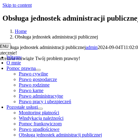
Skip to content
Obsługa jednostek administracji publiczne
Home
Obsługa jednostek administracji publicznej
ENU
Obsługa jednostek administracji publicznej
admin
2024-09-04T11:02:
utecznie!
Witamy
ncelaria rozwiąże Twój problem prawny!
O mnie
Pomoc prawna
Prawo cywilne
Prawo gospodarcze
Prawo rodzinne
Prawo karne
Prawo administracyjne
Prawo pracy i ubezpieczeń
Pozostałe usługi
Monitoring płatności
Windykacja należności
Pomoc frankowiczom
Prawo upadłościowe
Obsługa jednostek administracji publicznej