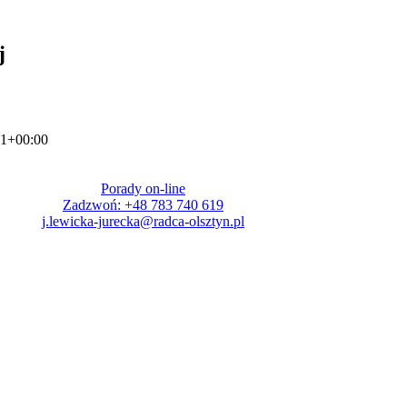
j
01+00:00
Porady on-line
Zadzwoń: +48 783 740 619
j.lewicka-jurecka@radca-olsztyn.pl